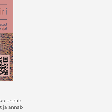
 kujundab
t ja annab