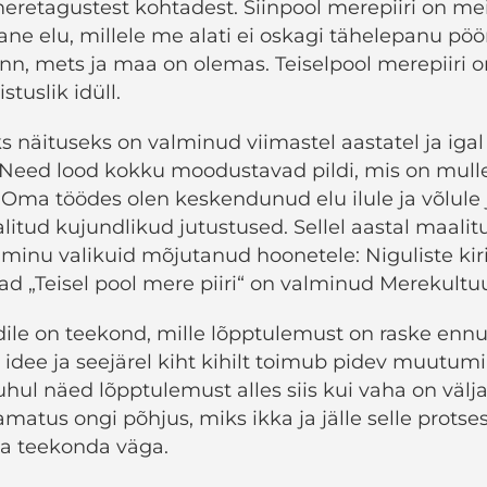
retagustest kohtadest. Siinpool merepiiri on mei
ne elu, millele me alati ei oskagi tähelepanu pö
linn, mets ja maa on olemas. Teiselpool merepiiri 
istuslik idüll.
s näituseks on valminud viimastel aastatel ja iga
Need lood kokku moodustavad pildi, mis on mull
. Oma töödes olen keskendunud elu ilule ja võlule
alitud kujundlikud jutustused. Sellel aastal maali
 minu valikuid mõjutanud hoonetele: Niguliste kiri
ad „Teisel pool mere piiri“ on valminud Merekultu
dile on teekond, mille lõpptulemust on raske ennu
 idee ja seejärel kiht kihilt toimub pidev muutumi
ul näed lõpptulemust alles siis kui vaha on välja 
atus ongi põhjus, miks ikka ja jälle selle protses
a teekonda väga.