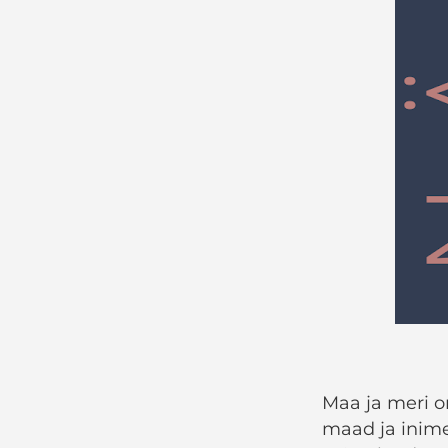
Maa ja meri o
maad ja inim