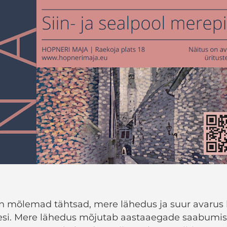
n mõlemad tähtsad, mere lähedus ja suur avarus
esi. Mere lähedus mõjutab aastaaegade saabumis