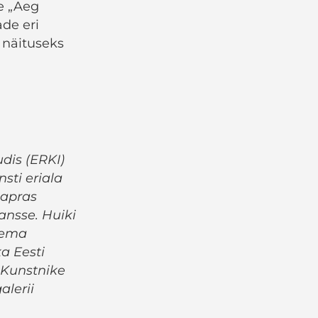
e „Aeg
ade eri
 näituseks
udis (ERKI)
sti eriala
hapras
ansse. Huiki
 tema
a Eesti
 Kunstnike
alerii