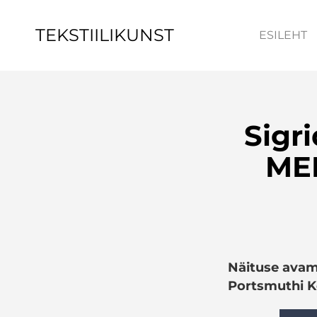
TEKSTIILIKUNST
ESILEHT
Sigr
MER
Näituse avamin
Portsmuthi 