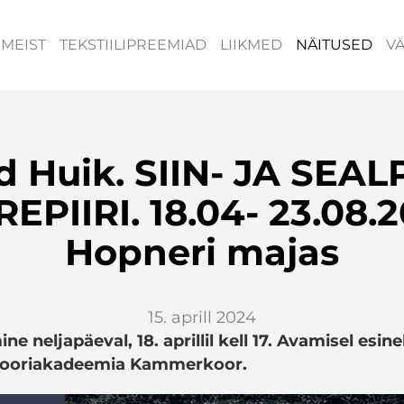
MEIST
TEKSTIILIPREEMIAD
LIIKMED
NÄITUSED
V
id Huik. SIIN- JA SEA
EPIIRI. 18.04- 23.08.
Hopneri majas
15. aprill 2024
e neljapäeval, 18. aprillil kell 17. Avamisel esin
Kooriakadeemia Kammerkoor.