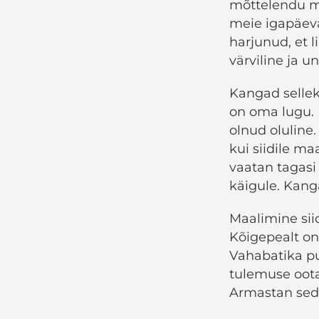
mõttelendu me
meie igapäeva
harjunud, et 
värviline ja un
Kangad sellek
on oma lugu. 
olnud oluline
kui siidile ma
vaatan tagasi
käigule. Kang
Maalimine sii
Kõigepealt on
Vahabatika puh
tulemuse ootam
Armastan sed