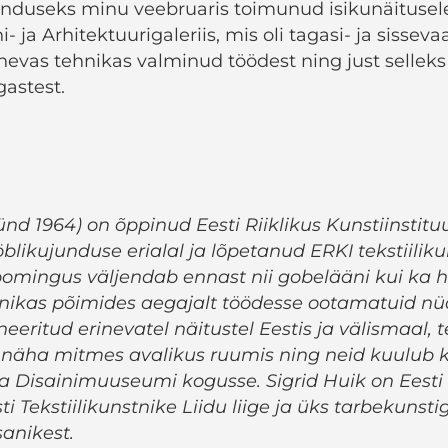
enduseks minu veebruaris toimunud isikunäitusel
- ja Arhitektuurigaleriis, mis oli tagasi- ja sisseva
inevas tehnikas valminud töödest ning just selleks
astest.
ünd 1964) on õppinud Eesti Riiklikus Kunstiinstitu
likujunduse erialal ja lõpetanud ERKI tekstiilikun
oomingus väljendab ennast nii gobelääni kui ka 
hnikas põimides aegajalt töödesse ootamatuid nü
eeritud erinevatel näitustel Eestis ja välismaal,
näha mitmes avalikus ruumis ning neid kuulub k
ja Disainimuuseumi kogusse. Sigrid Huik on Eesti
sti Tekstiilikunstnike Liidu liige ja üks tarbekunstig
anikest.