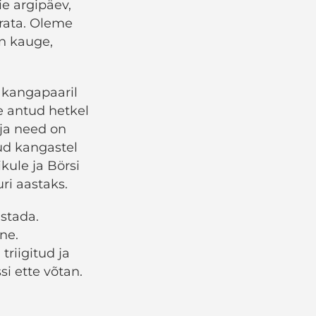
e argipäev,
örata. Oleme
on kauge,
l kangapaaril
e antud hetkel
 ja need on
tud kangastel
kule ja Börsi
uri aastaks.
stada.
ne.
triigitud ja
si ette võtan.