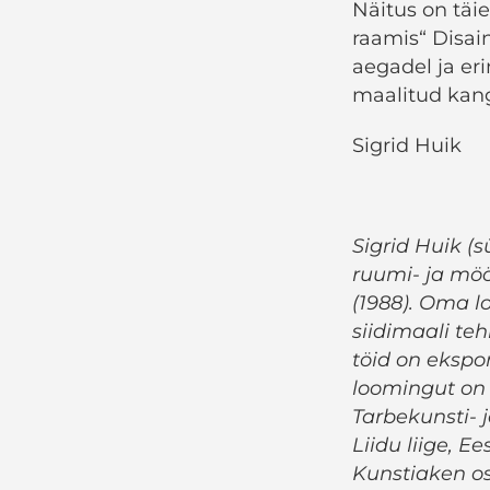
Näitus on täi
raamis“ Disaini
aegadel ja er
maalitud kang
Sigrid Huik
Sigrid Huik (s
ruumi- ja mööb
(1988). Oma l
siidimaali te
töid on ekspon
loomingut on 
Tarbekunsti- 
Liidu liige, Ee
Kunstiaken os