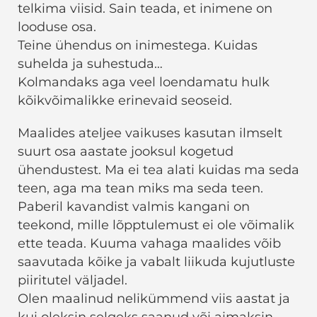
telkima viisid. Sain teada, et inimene on
looduse osa.
Teine ühendus on inimestega. Kuidas
suhelda ja suhestuda…
Kolmandaks aga veel loendamatu hulk
kõikvõimalikke erinevaid seoseid.
Maalides ateljee vaikuses kasutan ilmselt
suurt osa aastate jooksul kogetud
ühendustest. Ma ei tea alati kuidas ma seda
teen, aga ma tean miks ma seda teen.
Paberil kavandist valmis kangani on
teekond, mille lõpptulemust ei ole võimalik
ette teada. Kuuma vahaga maalides võib
saavutada kõike ja vabalt liikuda kujutluste
piiritutel väljadel.
Olen maalinud nelikümmend viis aastat ja
kui oleksin selgeks saanud või aimaksin