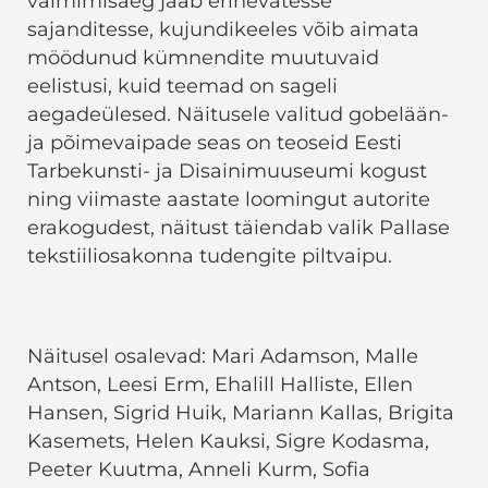
valmimisaeg jääb erinevatesse
sajanditesse, kujundikeeles võib aimata
möödunud kümnendite muutuvaid
eelistusi, kuid teemad on sageli
aegadeülesed. Näitusele valitud gobelään-
ja põimevaipade seas on teoseid Eesti
Tarbekunsti- ja Disainimuuseumi kogust
ning viimaste aastate loomingut autorite
erakogudest, näitust täiendab valik Pallase
tekstiiliosakonna tudengite piltvaipu.
Näitusel osalevad: Mari Adamson, Malle
Antson, Leesi Erm, Ehalill Halliste, Ellen
Hansen, Sigrid Huik, Mariann Kallas, Brigita
Kasemets, Helen Kauksi, Sigre Kodasma,
Peeter Kuutma, Anneli Kurm, Sofia