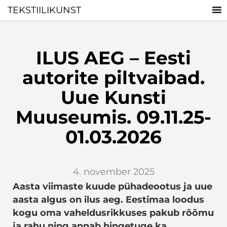
TEKSTIILIKUNST
ILUS AEG – Eesti
autorite piltvaibad.
Uue Kunsti
Muuseumis. 09.11.25-
01.03.2026
4. november 2025
Aasta viimaste kuude pühadeootus ja uue
aasta algus on ilus aeg. Eestimaa loodus
kogu oma vaheldusrikkuses pakub rõõmu
ja rahu ning annab hingetuge ka