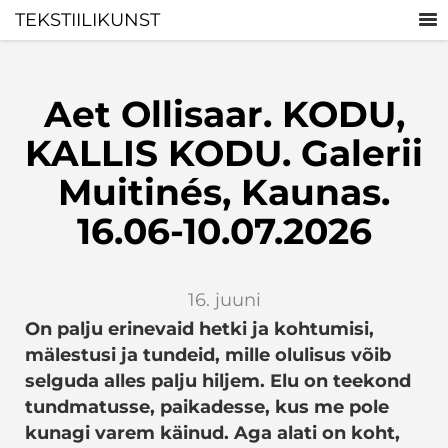
TEKSTIILIKUNST
Aet Ollisaar. KODU,
KALLIS KODU. Galerii
Muitinés, Kaunas.
16.06-10.07.2026
16. juuni
On palju erinevaid hetki ja kohtumisi,
mälestusi ja tundeid, mille olulisus võib
selguda alles palju hiljem. Elu on teekond
tundmatusse, paikadesse, kus me pole
kunagi varem käinud. Aga alati on koht,