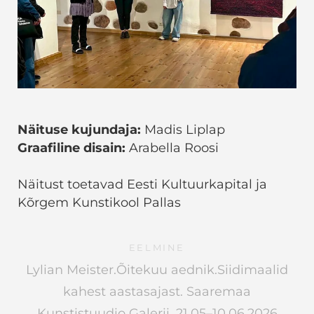
Näituse kujundaja:
Madis Liplap
Graafiline disain:
Arabella Roosi
Näitust toetavad Eesti Kultuurkapital ja
Kõrgem Kunstikool Pallas
EELMINE
Lylian Meister.Õitekuu aednik.Siidimaalid
kahest aastasajast. Saaremaa
Kunstistuudio Galerii. 21.05–10.06.2026